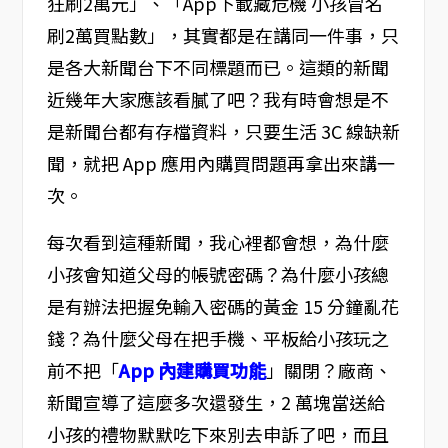
狂刷2萬元」、「App下載藏危機 小孩冒名
刷2萬買點數」，其實都是在講同一件事，只
是各大新聞台下不同標題而已。這類的新聞
近幾年大家應該看膩了吧？我有時會想是不
是新聞台都有存檔資料，只要生活 3C 線缺新
聞，就把 App 應用內購買問題再拿出來講一
次。
每次看到這種新聞，我心裡都會想，為什麼
小孩會知道父母的帳號密碼？為什麼小孩總
是有辦法把握免輸入密碼的黃金 15 分鐘亂花
錢？為什麼父母在把手機、平板給小孩玩之
前不把「
App 內建購買功能
」關閉？廠商、
新聞宣導了這麼多次還發生，2 萬塊當送給
小孩的禮物默默吃下來別去申訴了吧，而且