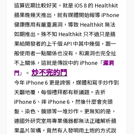
這算近期比較好笑，就是 iOS 8 的 Healthkit
蘋果晚幾天推出，就有媒體開始報導 iPhone
健康應用有嚴重漏洞，導致 Healthkit 無法
如期推出。殊不知 Healthkit 只不過只是蘋
果給開發者的上千個 API 中其中幾個，跟一
般使用者一點關係也沒有，和漏洞也完全扯
不上關係，這就是傳說中的 iPhone「
漏洞
炒不完的門
門
」。
今年 iPhone 6 更是誇張，媒體和寫手炒作到
天翻地覆，每個禮拜都有新議題。去折
iPhone 6、摔 iPhone 6，然後什麼會夾頭
髮、染色、鏡頭等一堆炒作。更無知的是，
連國外研究室用專業儀器都無法正確解析蘋
果晶片架構，竟然有人發明用土炮的方式說