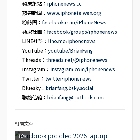
蘋果網站：
iphonenews.cc
蘋果新聞：
www.iphonetaiwan.org
粉絲團：
facebook.com/iPhoneNews
蘋果社團：
facebook/groups/iphonenews
LINE社群：
line.me/iphonenews
YouTube：
youtube/BrianFang
Threads：
threads.net/@iphonenews
Instagram：
instagram.com/iphonenews
Twitter：
twitter/iphonenews
Bluesky：
brianfang.bsky.social
聯絡信箱：
brianfang@outlook.com
相關文章
未分類