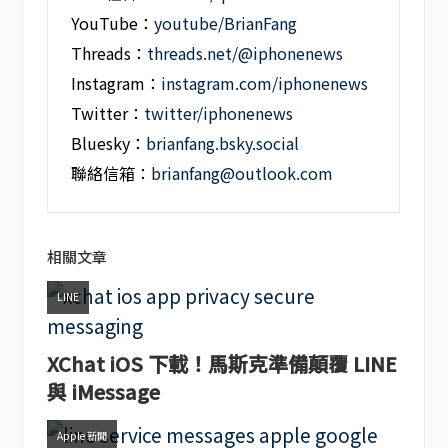
YouTube：
youtube/BrianFang
Threads：
threads.net/@iphonenews
Instagram：
instagram.com/iphonenews
Twitter：
twitter/iphonenews
Bluesky：
brianfang.bsky.social
聯絡信箱：
brianfang@outlook.com
相關文章
LINE
XChat iOS 下載！馬斯克準備顛覆 LINE
與 iMessage
Apple 新聞