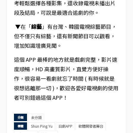
考輕鬆選擇各種影集，還收錄電視未播出片
段及結局，可說是最適合追劇的你。
▼在「
綜藝
」有台灣、韓國電視綜藝節目，
但不僅只有綜藝，還有新聞節目可以觀看，
增加知識增廣見聞。
這個 APP 最棒的地方就是戲劇完整，影片速
度順暢，HD 高畫質影片，直覺方便好操
作，很容易一看劇就忘了時間 ( 有時候就是
很想逃離那一切 )，歡迎各愛好電視劇的使用
者可別錯過這個 APP！
未分類
分類
Shun Ping Yu
日劇APP
軟體開發者舞台
標籤