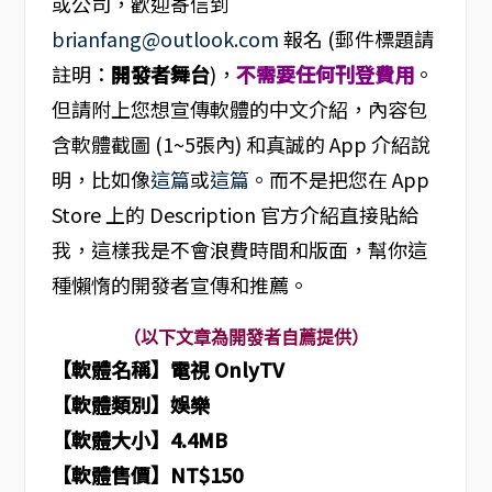
或公司，歡迎寄信到
brianfang@outlook.com
報名 (郵件標題請
註明：
開發者舞台
)，
不需要任何刊登費用
。
但請附上您想宣傳軟體的中文介紹，內容包
含軟體截圖 (1~5張內) 和真誠的 App 介紹說
明，比如像
這篇
或
這篇
。而不是把您在 App
Store 上的 Description 官方介紹直接貼給
我，這樣我是不會浪費時間和版面，幫你這
種懶惰的開發者宣傳和推薦。
（以下文章為開發者自薦提供）
【軟體名稱】電視 OnlyTV
【軟體類別】娛樂
【軟體大小】4.4MB
【軟體售價】NT$150