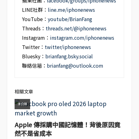
蘋果社團：
facebook/groups/iphonenews
LINE社群：
line.me/iphonenews
YouTube：
youtube/BrianFang
Threads：
threads.net/@iphonenews
Instagram：
instagram.com/iphonenews
Twitter：
twitter/iphonenews
Bluesky：
brianfang.bsky.social
聯絡信箱：
brianfang@outlook.com
相關文章
未分類
Apple 傳採購中國記憶體！背後原因竟
然不是省成本