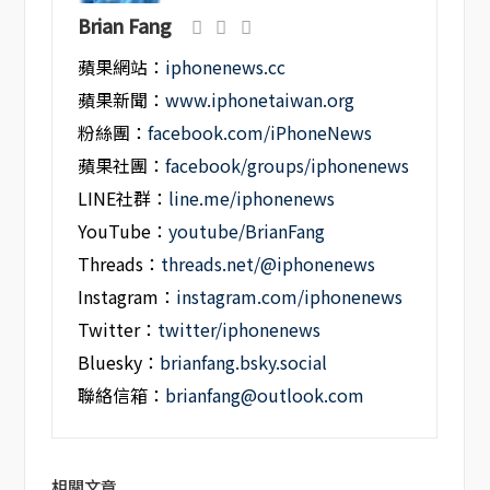
Brian Fang
蘋果網站：
iphonenews.cc
蘋果新聞：
www.iphonetaiwan.org
粉絲團：
facebook.com/iPhoneNews
蘋果社團：
facebook/groups/iphonenews
LINE社群：
line.me/iphonenews
YouTube：
youtube/BrianFang
Threads：
threads.net/@iphonenews
Instagram：
instagram.com/iphonenews
Twitter：
twitter/iphonenews
Bluesky：
brianfang.bsky.social
聯絡信箱：
brianfang@outlook.com
相關文章