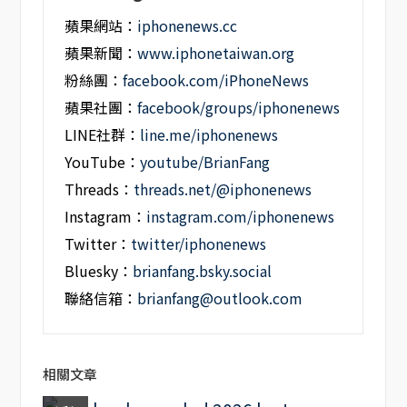
蘋果網站：
iphonenews.cc
蘋果新聞：
www.iphonetaiwan.org
粉絲團：
facebook.com/iPhoneNews
蘋果社團：
facebook/groups/iphonenews
LINE社群：
line.me/iphonenews
YouTube：
youtube/BrianFang
Threads：
threads.net/@iphonenews
Instagram：
instagram.com/iphonenews
Twitter：
twitter/iphonenews
Bluesky：
brianfang.bsky.social
聯絡信箱：
brianfang@outlook.com
相關文章