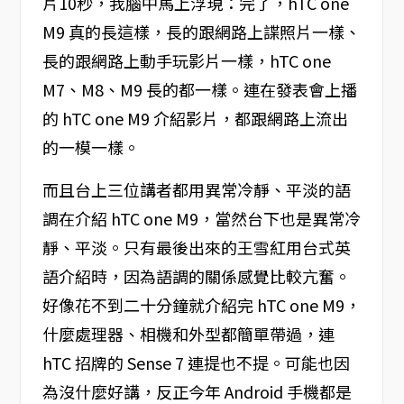
片10秒，我腦中馬上浮現：完了，hTC one
M9 真的長這樣，長的跟網路上諜照片一樣、
長的跟網路上動手玩影片一樣，hTC one
M7、M8、M9 長的都一樣。連在發表會上播
的 hTC one M9 介紹影片，都跟網路上流出
的一模一樣。
而且台上三位講者都用異常冷靜、平淡的語
調在介紹 hTC one M9，當然台下也是異常冷
靜、平淡。只有最後出來的王雪紅用台式英
語介紹時，因為語調的關係感覺比較亢奮。
好像花不到二十分鐘就介紹完 hTC one M9，
什麼處理器、相機和外型都簡單帶過，連
hTC 招牌的 Sense 7 連提也不提。可能也因
為沒什麼好講，反正今年 Android 手機都是