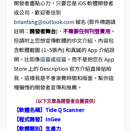
開發者盡點心力，只要您是 iOS 軟體開發者
或公司，歡迎寄信到
brianfang@outlook.com
報名 (郵件標題請
註明：
開發者舞台
)，
不需要任何刊登費用
。
但請附上您想宣傳軟體的中文介紹，內容包
含軟體截圖 (1~5張內) 和真誠的 App 介紹說
明，比如像
這篇
或
這篇
。而不是把您在 App
Store 上的 Description 官方介紹直接貼給
我，這樣我是不會浪費時間和版面，幫你這
種懶惰的開發者宣傳和推薦。
（以下文章為開發者自薦提供）
【軟體名稱】Tide Q Scanner
【程式開發】InGee
【軟體類別】生產力