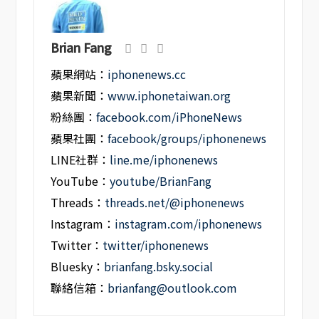
Brian Fang
蘋果網站：
iphonenews.cc
蘋果新聞：
www.iphonetaiwan.org
粉絲團：
facebook.com/iPhoneNews
蘋果社團：
facebook/groups/iphonenews
LINE社群：
line.me/iphonenews
YouTube：
youtube/BrianFang
Threads：
threads.net/@iphonenews
Instagram：
instagram.com/iphonenews
Twitter：
twitter/iphonenews
Bluesky：
brianfang.bsky.social
聯絡信箱：
brianfang@outlook.com