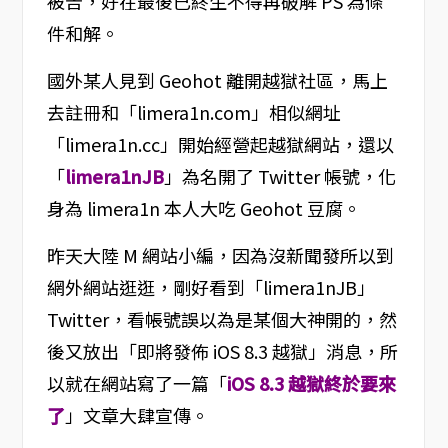
被告，好在最後已終生不得再破解 PS 為條
件和解。
國外某人見到 Geohot 離開越獄社區，馬上
去註冊和「limera1n.com」相似網址
「limera1n.cc」開始經營起越獄網站，還以
「
limera1nJB
」為名開了 Twitter 帳號，化
身為 limera1n
本人大吃 Geohot 豆腐。
昨天大陸 M 網站小編，因為沒新聞發所以到
網外網站逛逛，剛好看到「limera1nJB」
Twitter，看帳號誤以為是某個大神開的，然
後又放出「即將發佈 iOS 8.3 越獄」消息，所
以就在網站寫了一篇「
iOS 8.3 越獄終於要來
了
」文章大肆宣傳。