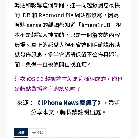
轉貼和報導這個新聞，連一向越獄消息最快
的 IDB 和 Redmond Pie 網站都沒寫，因為
有點 sense 的編輯都知道「limera1nJB」根
本不是越獄大神開的，只是一個盜文的內容
農場。真正的越獄大神不會這個明確講出越
獄發佈訊息，多半會語帶保留不公佈具體時
間，免得一直被追問自找麻煩。
這次 iOS 8.3 越獄謠言就是這樣練成的，你也
是轉貼散播謠言的幫兇嗎？
來源：
《 iPhone News 愛瘋了》
。歡迎
分享本文，轉載請註明出處。
未分類
分類