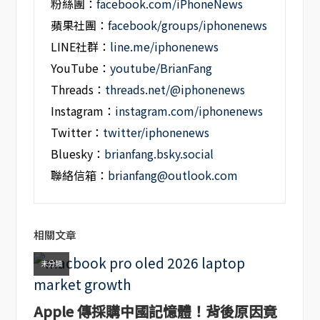
粉絲團：
facebook.com/iPhoneNews
蘋果社團：
facebook/groups/iphonenews
LINE社群：
line.me/iphonenews
YouTube：
youtube/BrianFang
Threads：
threads.net/@iphonenews
Instagram：
instagram.com/iphonenews
Twitter：
twitter/iphonenews
Bluesky：
brianfang.bsky.social
聯絡信箱：
brianfang@outlook.com
相關文章
未分類
Apple 傳採購中國記憶體！背後原因竟