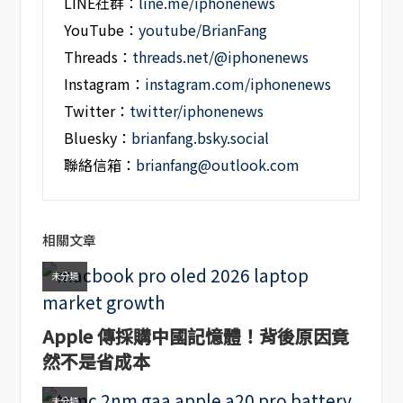
LINE社群：
line.me/iphonenews
YouTube：
youtube/BrianFang
Threads：
threads.net/@iphonenews
Instagram：
instagram.com/iphonenews
Twitter：
twitter/iphonenews
Bluesky：
brianfang.bsky.social
聯絡信箱：
brianfang@outlook.com
相關文章
未分類
Apple 傳採購中國記憶體！背後原因竟
然不是省成本
未分類