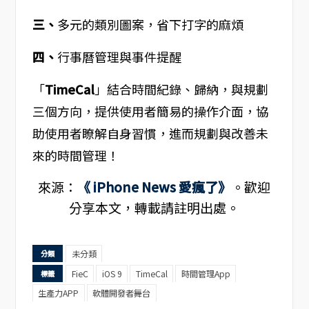
三、
多元的類別圖案，省下打字的麻煩
四、
行事曆管理與事件提醒
「
TimeCal
」結合時間紀錄、歸納，與規劃
三個方向，提供使用者簡易的操作介面，協
助使用者瞭解自身習慣，進而規劃與改善未
來的時間管理！
來源：
《 iPhone News 愛瘋了》
。歡迎
分享本文，轉載請註明出處。
未分類
分類
FieC
iOS 9
TimeCal
時間管理App
標籤
生產力APP
軟體開發者舞台