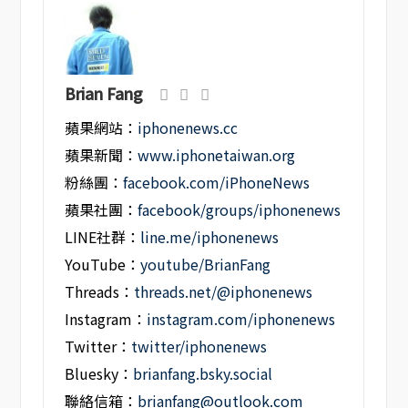
Brian Fang
蘋果網站：
iphonenews.cc
蘋果新聞：
www.iphonetaiwan.org
粉絲團：
facebook.com/iPhoneNews
蘋果社團：
facebook/groups/iphonenews
LINE社群：
line.me/iphonenews
YouTube：
youtube/BrianFang
Threads：
threads.net/@iphonenews
Instagram：
instagram.com/iphonenews
Twitter：
twitter/iphonenews
Bluesky：
brianfang.bsky.social
聯絡信箱：
brianfang@outlook.com