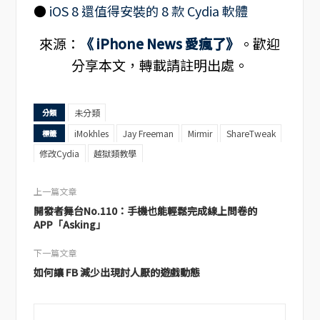
●
iOS 8 還值得安裝的 8 款 Cydia 軟體
來源：
《 iPhone News 愛瘋了》
。歡迎
分享本文，轉載請註明出處。
未分類
分類
iMokhles
Jay Freeman
Mirmir
ShareTweak
標籤
修改Cydia
越獄類教學
上一篇文章
開發者舞台No.110：手機也能輕鬆完成線上問卷的
APP「Asking」
下一篇文章
如何讓 FB 減少出現討人厭的遊戲動態