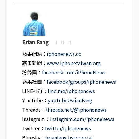
Brian Fang
蘋果網站：
iphonenews.cc
蘋果新聞：
www.iphonetaiwan.org
粉絲團：
facebook.com/iPhoneNews
蘋果社團：
facebook/groups/iphonenews
LINE社群：
line.me/iphonenews
YouTube：
youtube/BrianFang
Threads：
threads.net/@iphonenews
Instagram：
instagram.com/iphonenews
Twitter：
twitter/iphonenews
Bluesky：
brianfang.bsky.social