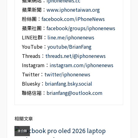
蘋果網站：
iphonenews.cc
蘋果新聞：
www.iphonetaiwan.org
粉絲團：
facebook.com/iPhoneNews
蘋果社團：
facebook/groups/iphonenews
LINE社群：
line.me/iphonenews
YouTube：
youtube/BrianFang
Threads：
threads.net/@iphonenews
Instagram：
instagram.com/iphonenews
Twitter：
twitter/iphonenews
Bluesky：
brianfang.bsky.social
聯絡信箱：
brianfang@outlook.com
相關文章
未分類