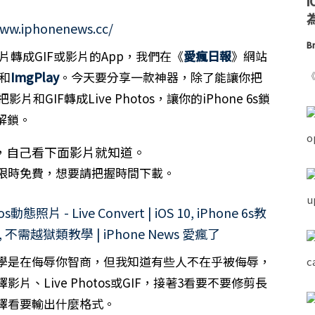
為
Br
態照片轉成GIF或影片的App，我們在《
愛瘋日報
》網站
和
ImgPlay
。今天要分享一款神器，除了能讓你把
《
影片和GIF轉成Live Photos，讓你的iPhone 6s鎖
解鎖。
，自己看下面影片就知道。
限時免費，想要請把握時間下載。
果寫教學是在侮辱你智商，但我知道有些人不在乎被侮辱，
、Live Photos或GIF，接著3看要不要修剪長
擇看要輸出什麼格式。