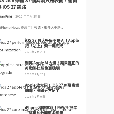
iOS 26.6 修補 87 個漏洞只是表面！偷偷
 iOS 27 鋪路
ian Fang
2026 年 7 月 28 日
iPhone News 愛瘋了》報導，很多人更新...
iOS 27 最大升級不是 AI！Apple
把「貼上」變一鍵完成
2026 年 7 月 28 日
別笑 Apple AI 太慢！蘋果真正的
AI 戰略比想像更聰明
2026 年 7 月 20 日
Apple 放大招！iOS 27 新增粵語
翻譯，出國更方便了
2026 年 7 月 9 日
iPhone 相機革命！RAW 9 把每
一張照片救回更多細節