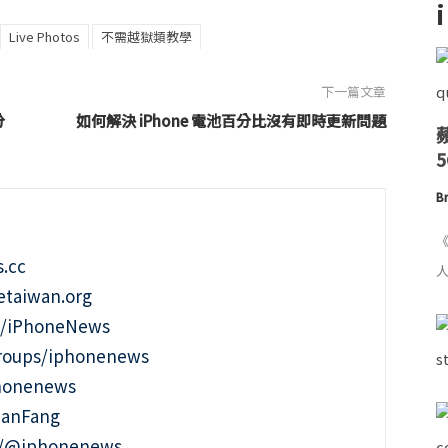
Live Photos
不需越獄類教學
下一篇文章
分
如何解決 iPhone 電池百分比沒有即時更新問題
Br
《
.cc
人
taiwan.org
m/iPhoneNews
roups/iphonenews
phonenews
ianFang
t/@iphonenews