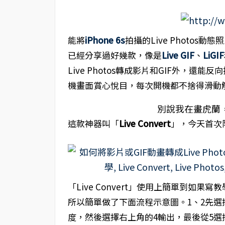
能將
iPhone 6s
拍攝的Live Photos動
已經分享過好幾款，像是
Live GIF
、
LiGIF
Live Photos轉成影片和GIF外，還能反向把
機畫面賞心悅目，每次開機都不捨得滑動
別說我在畫虎蘭
這款神器叫「
Live Convert
」，今天首次
「Live Convert」使用上簡單到如
所以簡單做了下面流程示意圖。1、2先選擇影片
度，然後選擇右上角的4輸出，最後從5選