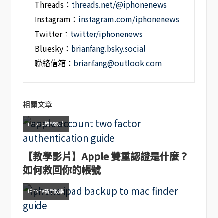
Threads：
threads.net/@iphonenews
Instagram：
instagram.com/iphonenews
Twitter：
twitter/iphonenews
Bluesky：
brianfang.bsky.social
聯絡信箱：
brianfang@outlook.com
相關文章
iPhone教學影片
【教學影片】Apple 雙重認證是什麼？
如何救回你的帳號
iPhone新手教學