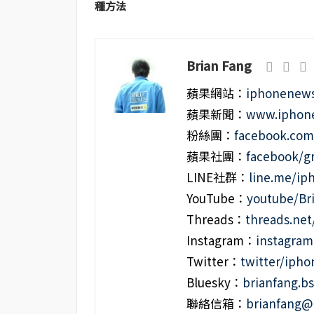
種方法
Brian Fang
蘋果網站：
iphonenews
蘋果新聞：
www.iphone
粉絲團：
facebook.co
蘋果社團：
facebook/g
LINE社群：
line.me/i
YouTube：
youtube/Br
Threads：
threads.ne
Instagram：
instagra
Twitter：
twitter/iph
Bluesky：
brianfang.bs
聯絡信箱：
brianfang@