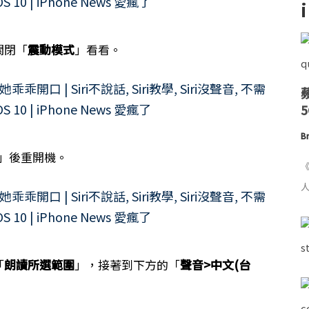
關閉「
震動模式
」看看。
Br
」後重開機。
《
人
「
朗讀所選範圍
」，接著到下方的「
聲音>中文(台