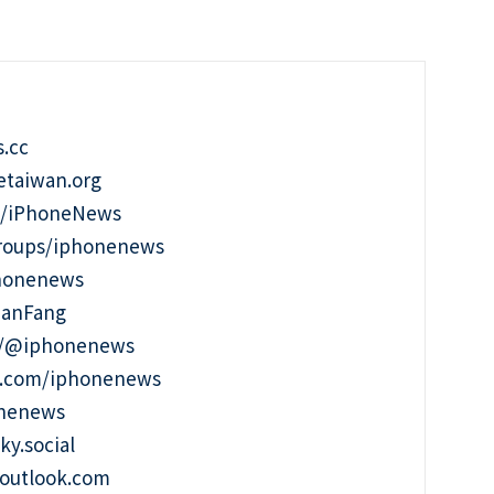
.cc
taiwan.org
m/iPhoneNews
roups/iphonenews
phonenews
ianFang
t/@iphonenews
m.com/iphonenews
onenews
ky.social
outlook.com