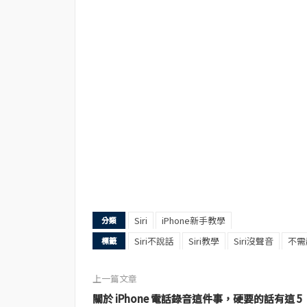
Siri
iPhone新手教學
分類
Siri不說話
Siri教學
Siri沒聲音
不需
標籤
上一篇文章
關於 iPhone 電話錄音這件事，硬要的話有這 5