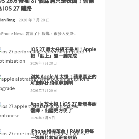
iOS 26.6 修補 87 個漏洞只是表面！偷偷
 iOS 27 鋪路
ian Fang
2026 年 7 月 28 日
iPhone News 愛瘋了》報導，很多人更新...
iOS 27 最大升級不是 AI！Apple
把「貼上」變一鍵完成
2026 年 7 月 28 日
別笑 Apple AI 太慢！蘋果真正的
AI 戰略比想像更聰明
2026 年 7 月 20 日
Apple 放大招！iOS 27 新增粵語
翻譯，出國更方便了
2026 年 7 月 9 日
iPhone 相機革命！RAW 9 把每
一張照片救回更多細節