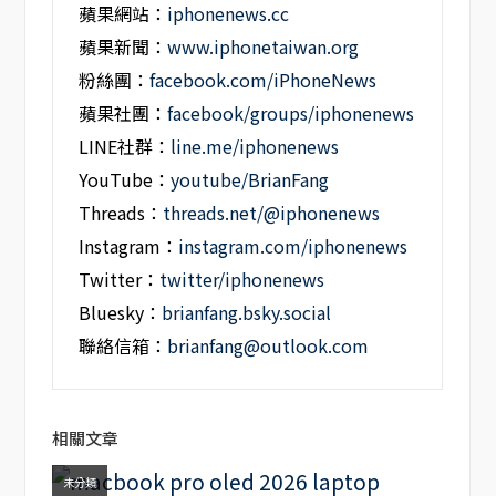
蘋果網站：
iphonenews.cc
蘋果新聞：
www.iphonetaiwan.org
粉絲團：
facebook.com/iPhoneNews
蘋果社團：
facebook/groups/iphonenews
LINE社群：
line.me/iphonenews
YouTube：
youtube/BrianFang
Threads：
threads.net/@iphonenews
Instagram：
instagram.com/iphonenews
Twitter：
twitter/iphonenews
Bluesky：
brianfang.bsky.social
聯絡信箱：
brianfang@outlook.com
相關文章
未分類