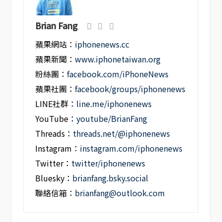
Brian Fang
蘋果網站：
iphonenews.cc
蘋果新聞：
www.iphonetaiwan.org
粉絲團：
facebook.com/iPhoneNews
蘋果社團：
facebook/groups/iphonenews
LINE社群：
line.me/iphonenews
YouTube：
youtube/BrianFang
Threads：
threads.net/@iphonenews
Instagram：
instagram.com/iphonenews
Twitter：
twitter/iphonenews
Bluesky：
brianfang.bsky.social
聯絡信箱：
brianfang@outlook.com