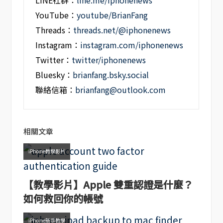
LINE社群：
line.me/iphonenews
YouTube：
youtube/BrianFang
Threads：
threads.net/@iphonenews
Instagram：
instagram.com/iphonenews
Twitter：
twitter/iphonenews
Bluesky：
brianfang.bsky.social
聯絡信箱：
brianfang@outlook.com
相關文章
iPhone教學影片
【教學影片】Apple 雙重認證是什麼？
如何救回你的帳號
iPhone新手教學