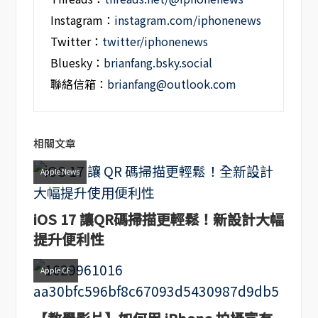
Instagram：
instagram.com/iphonenews
Twitter：
twitter/iphonenews
Bluesky：
brianfang.bsky.social
聯絡信箱：
brianfang@outlook.com
相關文章
Apple News
iOS 17 讓QR碼掃描更輕鬆！新設計大幅
提升便利性
Apple CF