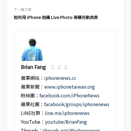
下一篇文章
如何用 iPhone 拍攝 Live Photo 長曝光軌效果
Brian Fang
蘋果網站：
iphonenews.cc
蘋果新聞：
www.iphonetaiwan.org
粉絲團：
facebook.com/iPhoneNews
蘋果社團：
facebook/groups/iphonenews
LINE社群：
line.me/iphonenews
YouTube：
youtube/BrianFang
Threads：
threads.net/@iphonenews