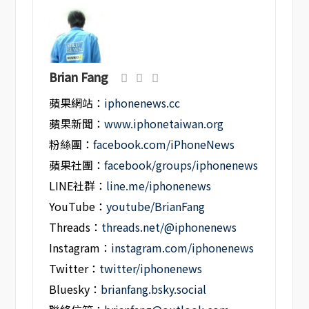
Brian Fang
蘋果網站：
iphonenews.cc
蘋果新聞：
www.iphonetaiwan.org
粉絲團：
facebook.com/iPhoneNews
蘋果社團：
facebook/groups/iphonenews
LINE社群：
line.me/iphonenews
YouTube：
youtube/BrianFang
Threads：
threads.net/@iphonenews
Instagram：
instagram.com/iphonenews
Twitter：
twitter/iphonenews
Bluesky：
brianfang.bsky.social