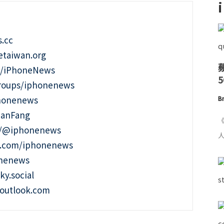
.cc
taiwan.org
m/iPhoneNews
roups/iphonenews
phonenews
Br
ianFang
《
t/@iphonenews
人
m.com/iphonenews
onenews
ky.social
outlook.com