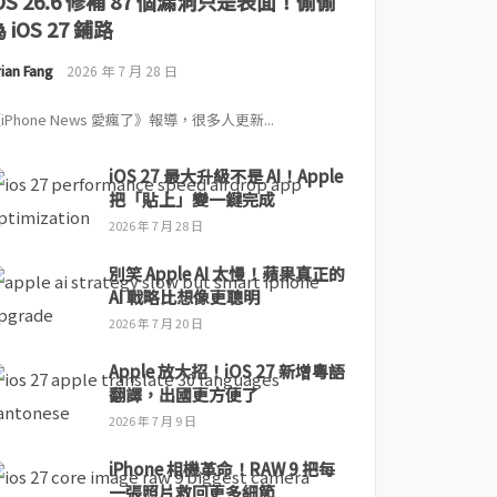
iOS 26.6 修補 87 個漏洞只是表面！偷偷
 iOS 27 鋪路
ian Fang
2026 年 7 月 28 日
iPhone News 愛瘋了》報導，很多人更新...
iOS 27 最大升級不是 AI！Apple
把「貼上」變一鍵完成
2026 年 7 月 28 日
別笑 Apple AI 太慢！蘋果真正的
AI 戰略比想像更聰明
2026 年 7 月 20 日
Apple 放大招！iOS 27 新增粵語
翻譯，出國更方便了
2026 年 7 月 9 日
iPhone 相機革命！RAW 9 把每
一張照片救回更多細節