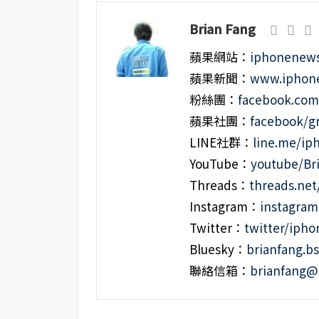
Brian Fang
蘋果網站：
iphonenews
蘋果新聞：
www.iphone
粉絲團：
facebook.co
蘋果社團：
facebook/g
LINE社群：
line.me/i
YouTube：
youtube/Br
Threads：
threads.ne
Instagram：
instagra
Twitter：
twitter/iph
Bluesky：
brianfang.bs
聯絡信箱：
brianfang@