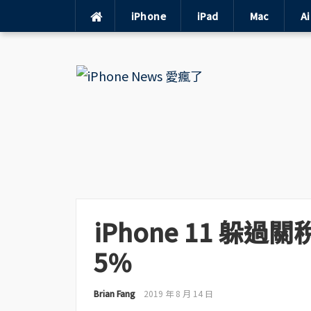
iPhone
iPad
Mac
A
Skip
to
content
iPhone 11 躲
5%
Brian Fang
2019 年 8 月 14 日