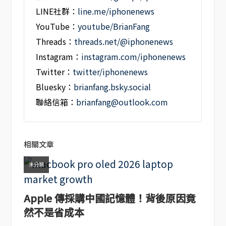
LINE社群：
line.me/iphonenews
YouTube：
youtube/BrianFang
Threads：
threads.net/@iphonenews
Instagram：
instagram.com/iphonenews
Twitter：
twitter/iphonenews
Bluesky：
brianfang.bsky.social
聯絡信箱：
brianfang@outlook.com
相關文章
未分類
Apple 傳採購中國記憶體！背後原因竟
然不是省成本