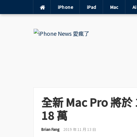
iPhone
iPad
Mac
A
Skip
to
content
全新 Mac Pro 
18 萬
Brian Fang
2019 年 11 月 13 日