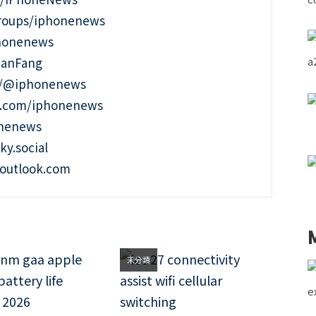
roups/iphonenews
phonenews
ianFang
t/@iphonenews
m.com/iphonenews
onenews
ky.social
outlook.com
未分類