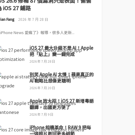
iOS 26.6 修補 87 個漏洞只是表面！偷偷
 iOS 27 鋪路
ian Fang
2026 年 7 月 28 日
iPhone News 愛瘋了》報導，很多人更新...
iOS 27 最大升級不是 AI！Apple
把「貼上」變一鍵完成
2026 年 7 月 28 日
別笑 Apple AI 太慢！蘋果真正的
AI 戰略比想像更聰明
2026 年 7 月 20 日
Apple 放大招！iOS 27 新增粵語
翻譯，出國更方便了
2026 年 7 月 9 日
iPhone 相機革命！RAW 9 把每
一張照片救回更多細節