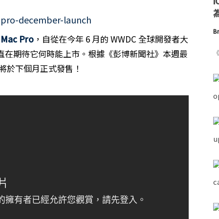
為
Br
代
Mac Pro
，自從在今年 6 月的 WWDC 全球開發者大
直在期待它何時能上市。根據《彭博新聞社》本週最
《
ro 將於下個月正式發售！