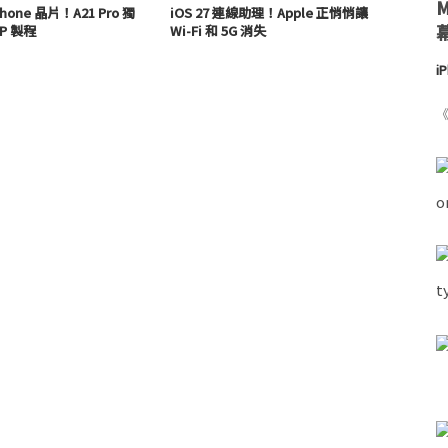
hone 晶片！A21 Pro 獨
iOS 27 連線助理！Apple 正悄悄讓
P 製程
Wi-Fi 和 5G 消失
i
《