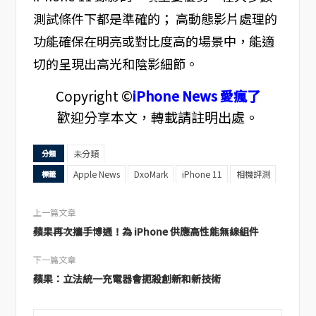
測試條件下都是準確的； 高動態影片處理的
功能確保在明亮或對比度高的場景中，能適
切的呈現出高光和陰影細節。
Copyright ©
iPhone News 愛瘋了
歡迎分享本文，轉載請註明出處。
未分類
分類
Apple News
DxoMark
iPhone 11
相機評測
標籤
上一篇文章
蘋果再次攜手博通！為 iPhone 供應高性能無線組件
下一篇文章
蘋果：立法統一充電器會扼殺創新和新技術