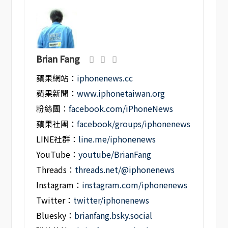
Brian Fang
蘋果網站：
iphonenews.cc
蘋果新聞：
www.iphonetaiwan.org
粉絲團：
facebook.com/iPhoneNews
蘋果社團：
facebook/groups/iphonenews
LINE社群：
line.me/iphonenews
YouTube：
youtube/BrianFang
Threads：
threads.net/@iphonenews
Instagram：
instagram.com/iphonenews
Twitter：
twitter/iphonenews
Bluesky：
brianfang.bsky.social