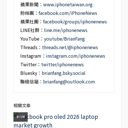
蘋果新聞：
www.iphonetaiwan.org
粉絲團：
facebook.com/iPhoneNews
蘋果社團：
facebook/groups/iphonenews
LINE社群：
line.me/iphonenews
YouTube：
youtube/BrianFang
Threads：
threads.net/@iphonenews
Instagram：
instagram.com/iphonenews
Twitter：
twitter/iphonenews
Bluesky：
brianfang.bsky.social
聯絡信箱：
brianfang@outlook.com
相關文章
未分類