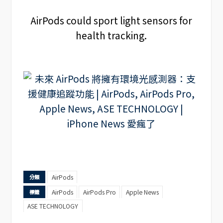
AirPods could sport light sensors for
health tracking.
AirPods
分類
AirPods
AirPods Pro
Apple News
標籤
ASE TECHNOLOGY