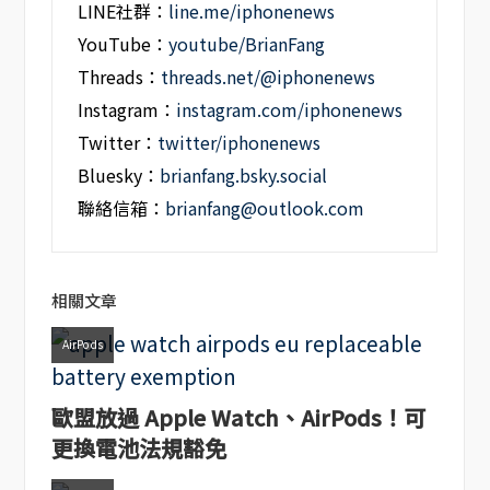
LINE社群：
line.me/iphonenews
YouTube：
youtube/BrianFang
Threads：
threads.net/@iphonenews
Instagram：
instagram.com/iphonenews
Twitter：
twitter/iphonenews
Bluesky：
brianfang.bsky.social
聯絡信箱：
brianfang@outlook.com
相關文章
AirPods
歐盟放過 Apple Watch、AirPods！可
更換電池法規豁免