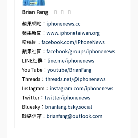
Brian Fang
蘋果網站：
iphonenews.cc
蘋果新聞：
www.iphonetaiwan.org
粉絲團：
facebook.com/iPhoneNews
蘋果社團：
facebook/groups/iphonenews
LINE社群：
line.me/iphonenews
YouTube：
youtube/BrianFang
Threads：
threads.net/@iphonenews
Instagram：
instagram.com/iphonenews
Twitter：
twitter/iphonenews
Bluesky：
brianfang.bsky.social
聯絡信箱：
brianfang@outlook.com