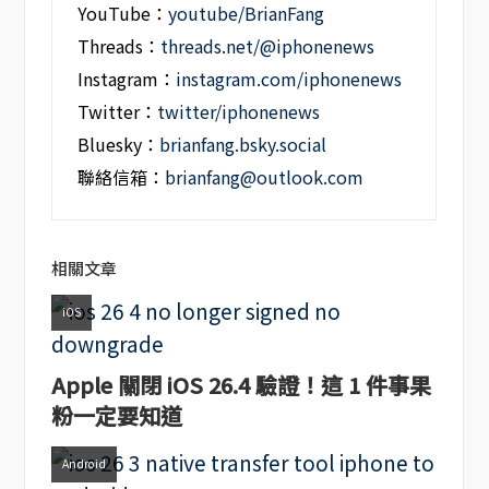
YouTube：
youtube/BrianFang
Threads：
threads.net/@iphonenews
Instagram：
instagram.com/iphonenews
Twitter：
twitter/iphonenews
Bluesky：
brianfang.bsky.social
聯絡信箱：
brianfang@outlook.com
相關文章
iOS
Apple 關閉 iOS 26.4 驗證！這 1 件事果
粉一定要知道
Android