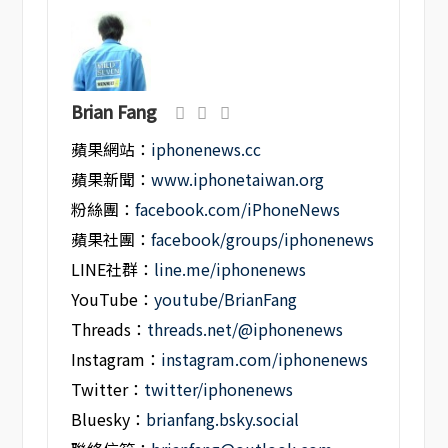
Brian Fang
蘋果網站：
iphonenews.cc
蘋果新聞：
www.iphonetaiwan.org
粉絲團：
facebook.com/iPhoneNews
蘋果社團：
facebook/groups/iphonenews
LINE社群：
line.me/iphonenews
YouTube：
youtube/BrianFang
Threads：
threads.net/@iphonenews
Instagram：
instagram.com/iphonenews
Twitter：
twitter/iphonenews
Bluesky：
brianfang.bsky.social