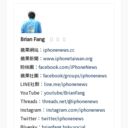
Brian Fang
蘋果網站：
iphonenews.cc
蘋果新聞：
www.iphonetaiwan.org
粉絲團：
facebook.com/iPhoneNews
蘋果社團：
facebook/groups/iphonenews
LINE社群：
line.me/iphonenews
YouTube：
youtube/BrianFang
Threads：
threads.net/@iphonenews
Instagram：
instagram.com/iphonenews
Twitter：
twitter/iphonenews
Bluesky：
brianfang.bsky.social