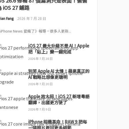
iOS 26.6 修補 87 個漏洞只是表面！偷偷
 iOS 27 鋪路
ian Fang
2026 年 7 月 28 日
iPhone News 愛瘋了》報導，很多人更新...
iOS 27 最大升級不是 AI！Apple
把「貼上」變一鍵完成
2026 年 7 月 28 日
別笑 Apple AI 太慢！蘋果真正的
AI 戰略比想像更聰明
2026 年 7 月 20 日
Apple 放大招！iOS 27 新增粵語
翻譯，出國更方便了
2026 年 7 月 9 日
iPhone 相機革命！RAW 9 把每
一張照片救回更多細節