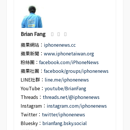
Brian Fang
蘋果網站：
iphonenews.cc
蘋果新聞：
www.iphonetaiwan.org
粉絲團：
facebook.com/iPhoneNews
蘋果社團：
facebook/groups/iphonenews
LINE社群：
line.me/iphonenews
YouTube：
youtube/BrianFang
Threads：
threads.net/@iphonenews
Instagram：
instagram.com/iphonenews
Twitter：
twitter/iphonenews
Bluesky：
brianfang.bsky.social