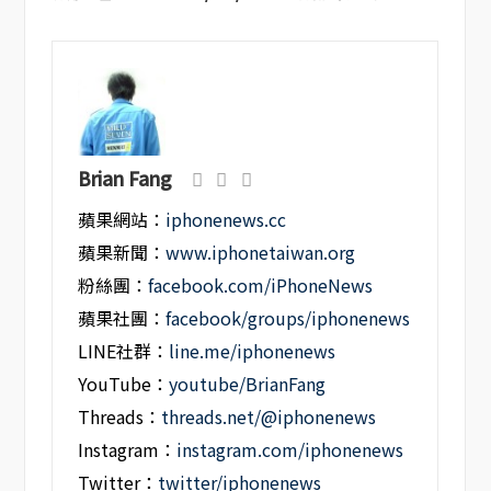
Brian Fang
蘋果網站：
iphonenews.cc
蘋果新聞：
www.iphonetaiwan.org
粉絲團：
facebook.com/iPhoneNews
蘋果社團：
facebook/groups/iphonenews
LINE社群：
line.me/iphonenews
YouTube：
youtube/BrianFang
Threads：
threads.net/@iphonenews
Instagram：
instagram.com/iphonenews
Twitter：
twitter/iphonenews