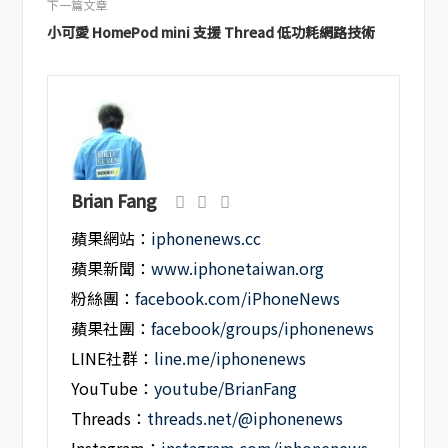
下一篇文章
小可愛 HomePod mini 支援 Thread 低功耗網路技術
Brian Fang
蘋果網站：
iphonenews.cc
蘋果新聞：
www.iphonetaiwan.org
粉絲團：
facebook.com/iPhoneNews
蘋果社團：
facebook/groups/iphonenews
LINE社群：
line.me/iphonenews
YouTube：
youtube/BrianFang
Threads：
threads.net/@iphonenews