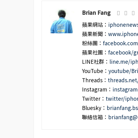
Brian Fang
蘋果網站：
iphonenews
蘋果新聞：
www.iphone
粉絲團：
facebook.co
蘋果社團：
facebook/g
LINE社群：
line.me/i
YouTube：
youtube/Br
Threads：
threads.ne
Instagram：
instagra
Twitter：
twitter/iph
Bluesky：
brianfang.bs
聯絡信箱：
brianfang@