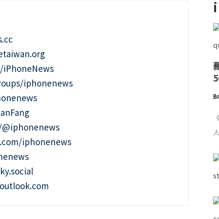
.cc
taiwan.org
m/iPhoneNews
roups/iphonenews
phonenews
Br
ianFang
《
t/@iphonenews
人
m.com/iphonenews
onenews
ky.social
outlook.com