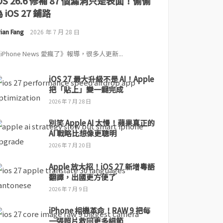
iOS 26.6 修補 87 個漏洞只是表面！偷偷
 iOS 27 鋪路
ian Fang
2026 年 7 月 28 日
iPhone News 愛瘋了》報導，很多人更新...
iOS 27 最大升級不是 AI！Apple
把「貼上」變一鍵完成
2026 年 7 月 28 日
別笑 Apple AI 太慢！蘋果真正的
AI 戰略比想像更聰明
2026 年 7 月 20 日
Apple 放大招！iOS 27 新增粵語
翻譯，出國更方便了
2026 年 7 月 9 日
iPhone 相機革命！RAW 9 把每
一張照片救回更多細節