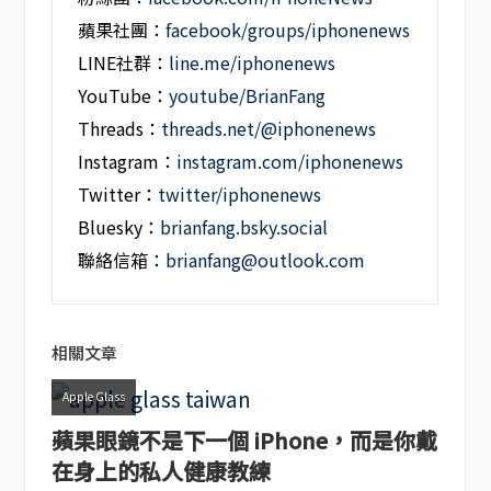
蘋果社團：
facebook/groups/iphonenews
LINE社群：
line.me/iphonenews
YouTube：
youtube/BrianFang
Threads：
threads.net/@iphonenews
Instagram：
instagram.com/iphonenews
Twitter：
twitter/iphonenews
Bluesky：
brianfang.bsky.social
聯絡信箱：
brianfang@outlook.com
相關文章
Apple Glass
蘋果眼鏡不是下一個 iPhone，而是你戴
在身上的私人健康教練