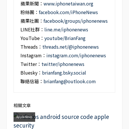
蘋果新聞：
www.iphonetaiwan.org
粉絲團：
facebook.com/iPhoneNews
蘋果社團：
facebook/groups/iphonenews
LINE社群：
line.me/iphonenews
YouTube：
youtube/BrianFang
Threads：
threads.net/@iphonenews
Instagram：
instagram.com/iphonenews
Twitter：
twitter/iphonenews
Bluesky：
brianfang.bsky.social
聯絡信箱：
brianfang@outlook.com
相關文章
Apple News