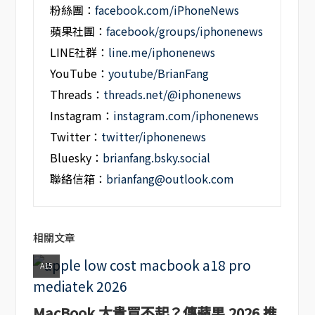
粉絲團：
facebook.com/iPhoneNews
蘋果社團：
facebook/groups/iphonenews
LINE社群：
line.me/iphonenews
YouTube：
youtube/BrianFang
Threads：
threads.net/@iphonenews
Instagram：
instagram.com/iphonenews
Twitter：
twitter/iphonenews
Bluesky：
brianfang.bsky.social
聯絡信箱：
brianfang@outlook.com
相關文章
A15
MacBook 太貴買不起？傳蘋果 2026 推