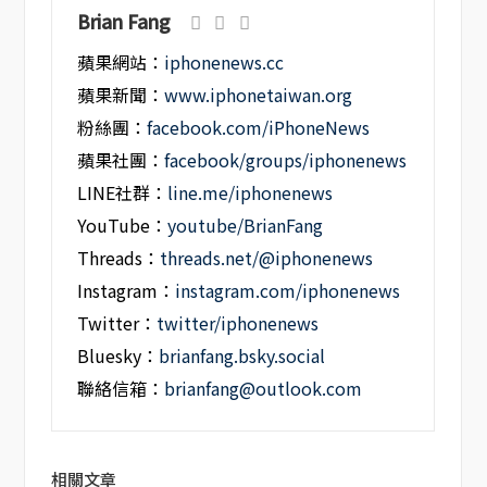
Brian Fang
蘋果網站：
iphonenews.cc
蘋果新聞：
www.iphonetaiwan.org
粉絲團：
facebook.com/iPhoneNews
蘋果社團：
facebook/groups/iphonenews
LINE社群：
line.me/iphonenews
YouTube：
youtube/BrianFang
Threads：
threads.net/@iphonenews
Instagram：
instagram.com/iphonenews
Twitter：
twitter/iphonenews
Bluesky：
brianfang.bsky.social
聯絡信箱：
brianfang@outlook.com
相關文章