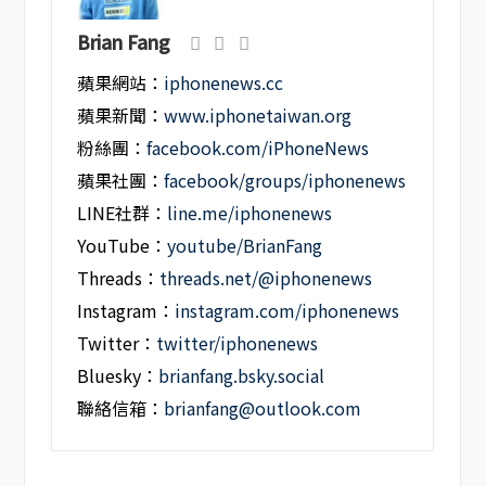
Brian Fang
蘋果網站：
iphonenews.cc
蘋果新聞：
www.iphonetaiwan.org
粉絲團：
facebook.com/iPhoneNews
蘋果社團：
facebook/groups/iphonenews
LINE社群：
line.me/iphonenews
YouTube：
youtube/BrianFang
Threads：
threads.net/@iphonenews
Instagram：
instagram.com/iphonenews
Twitter：
twitter/iphonenews
Bluesky：
brianfang.bsky.social
聯絡信箱：
brianfang@outlook.com