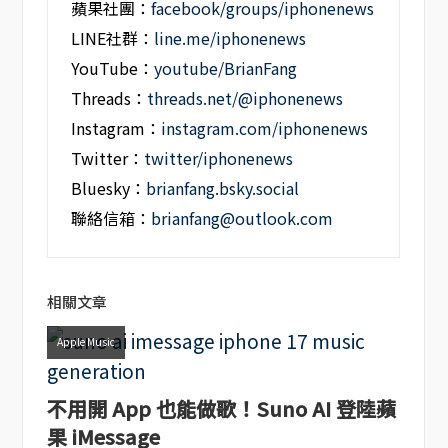
蘋果社團：
facebook/groups/iphonenews
LINE社群：
line.me/iphonenews
YouTube：
youtube/BrianFang
Threads：
threads.net/@iphonenews
Instagram：
instagram.com/iphonenews
Twitter：
twitter/iphonenews
Bluesky：
brianfang.bsky.social
聯絡信箱：
brianfang@outlook.com
相關文章
Apple Music
不用開 App 也能做歌！Suno AI 登陸蘋
果 iMessage