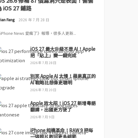
iOS 26.6 修補 87 個漏洞只是表面！偷偷
 iOS 27 鋪路
ian Fang
2026 年 7 月 28 日
iPhone News 愛瘋了》報導，很多人更新...
iOS 27 最大升級不是 AI！Apple
把「貼上」變一鍵完成
2026 年 7 月 28 日
別笑 Apple AI 太慢！蘋果真正的
AI 戰略比想像更聰明
2026 年 7 月 20 日
Apple 放大招！iOS 27 新增粵語
翻譯，出國更方便了
2026 年 7 月 9 日
iPhone 相機革命！RAW 9 把每
一張照片救回更多細節