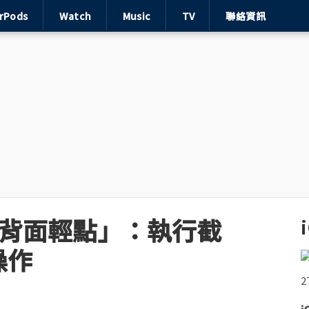
irPods
Watch
Music
TV
聯絡資訊
e「背面輕點」：執行截
操作