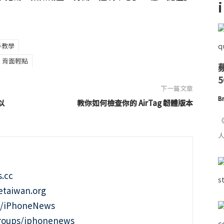
新手教學
背面輕點
下一篇文章
Br
以
教你如何檢查你的 AirTag 韌體版本
《
人
.cc
taiwan.org
m/iPhoneNews
roups/iphonenews