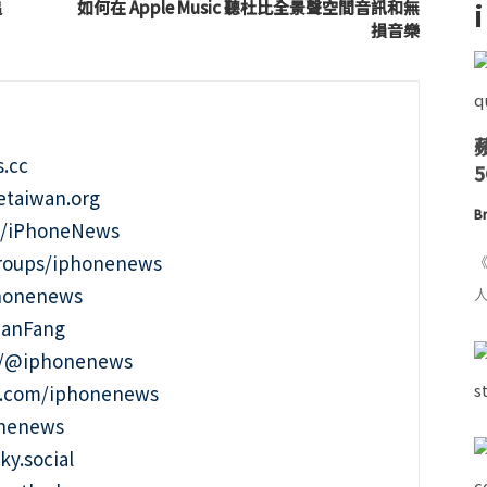
追
如何在 Apple Music 聽杜比全景聲空間音訊和無
損音樂
.cc
taiwan.org
Br
m/iPhoneNews
roups/iphonenews
《
phonenews
人
ianFang
t/@iphonenews
m.com/iphonenews
onenews
ky.social