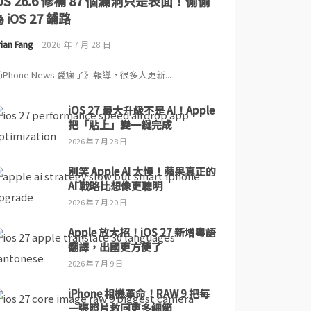
iOS 26.6 修補 87 個漏洞只是表面！偷偷
 iOS 27 鋪路
ian Fang
2026 年 7 月 28 日
iPhone News 愛瘋了》報導，很多人更新...
iOS 27 最大升級不是 AI！Apple
把「貼上」變一鍵完成
2026 年 7 月 28 日
別笑 Apple AI 太慢！蘋果真正的
AI 戰略比想像更聰明
2026 年 7 月 20 日
Apple 放大招！iOS 27 新增粵語
翻譯，出國更方便了
2026 年 7 月 9 日
iPhone 相機革命！RAW 9 把每
一張照片救回更多細節