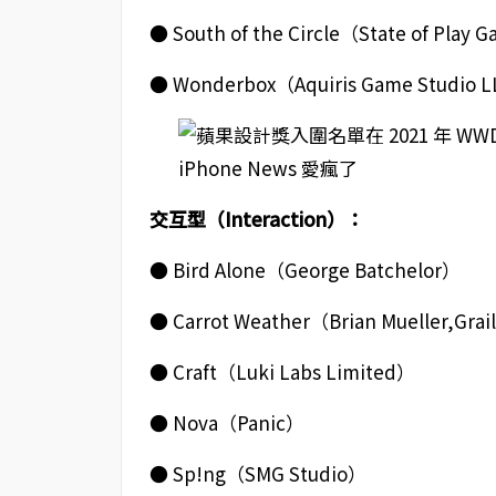
● South of the Circle（State of Play
● Wonderbox（Aquiris Game Studio 
交互型（Interaction）：
● Bird Alone（George Batchelor）
● Carrot Weather（Brian Mueller,Grai
● Craft（Luki Labs Limited）
● Nova（Panic）
● Sp!ng（SMG Studio）