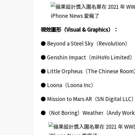
視效圖形（Visual & Graphics）：
● Beyond a Steel Sky（Revolution）
● Genshin Impact（miHoYo Limited）
● Little Orpheus（The Chinese Roo
● Loona（Loona Inc）
● Mission to Mars AR（SN Digital LLC
●（Not Boring）Weather（Andy Work