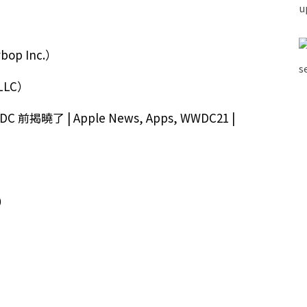
ybop Inc.）
 LLC）
m）