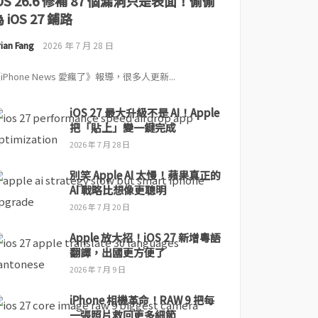
iOS 26.6 修補 87 個漏洞只是表面！偷偷
 iOS 27 鋪路
ian Fang
2026 年 7 月 28 日
iPhone News 愛瘋了》報導，很多人更新...
iOS 27 最大升級不是 AI！Apple
把「貼上」變一鍵完成
2026 年 7 月 28 日
別笑 Apple AI 太慢！蘋果真正的
AI 戰略比想像更聰明
2026 年 7 月 20 日
Apple 放大招！iOS 27 新增粵語
翻譯，出國更方便了
2026 年 7 月 9 日
iPhone 相機革命！RAW 9 把每
一張照片救回更多細節