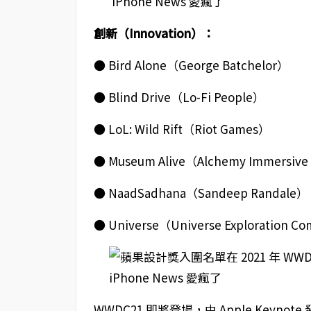
創新（Innovation）：
● Bird Alone（George Batchelor）
● Blind Drive（Lo-Fi People）
● LoL: Wild Rift（Riot Games）
● Museum Alive（Alchemy Immersive
● NaadSadhana（Sandeep Randale）
● Universe（Universe Exploration C
WWDC21 即將登場，由 Apple Keyno