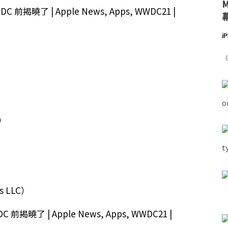
i
《
m）
）
s LLC）