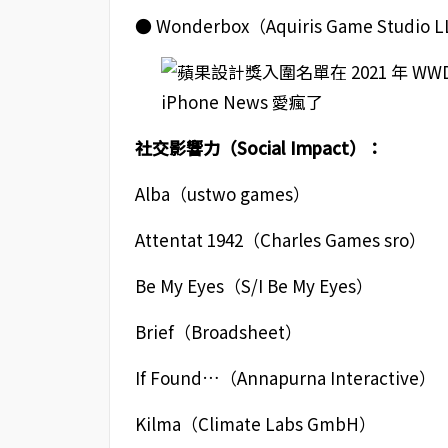
● Wonderbox（Aquiris Game Studio 
社交影響力（Social Impact）：
Alba（ustwo games）
Attentat 1942（Charles Games sro）
Be My Eyes（S/I Be My Eyes）
Brief（Broadsheet）
If Found…（Annapurna Interactive）
Kilma（Climate Labs GmbH）