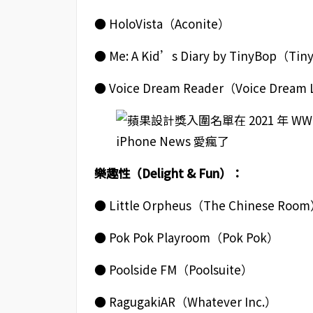
● HoloVista（Aconite）
● Me: A Kid’s Diary by TinyBop（Tin
● Voice Dream Reader（Voice Dream
樂趣性（Delight & Fun）：
● Little Orpheus（The Chinese Roo
● Pok Pok Playroom（Pok Pok）
● Poolside FM（Poolsuite）
● RagugakiAR（Whatever Inc.）