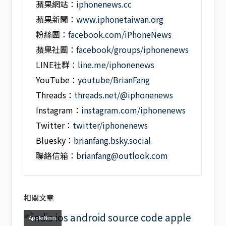
蘋果網站：
iphonenews.cc
蘋果新聞：
www.iphonetaiwan.org
粉絲團：
facebook.com/iPhoneNews
蘋果社團：
facebook/groups/iphonenews
LINE社群：
line.me/iphonenews
YouTube：
youtube/BrianFang
Threads：
threads.net/@iphonenews
Instagram：
instagram.com/iphonenews
Twitter：
twitter/iphonenews
Bluesky：
brianfang.bsky.social
聯絡信箱：
brianfang@outlook.com
相關文章
Apple News