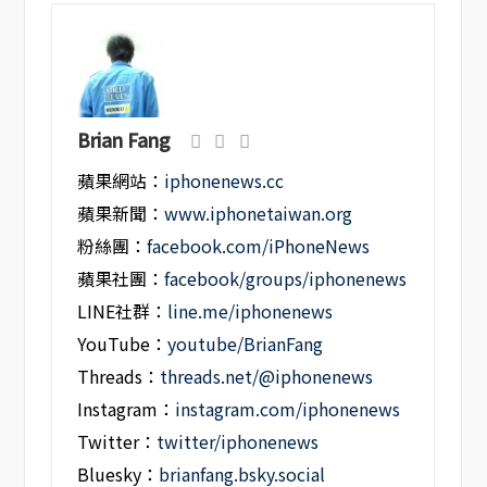
Brian Fang
蘋果網站：
iphonenews.cc
蘋果新聞：
www.iphonetaiwan.org
粉絲團：
facebook.com/iPhoneNews
蘋果社團：
facebook/groups/iphonenews
LINE社群：
line.me/iphonenews
YouTube：
youtube/BrianFang
Threads：
threads.net/@iphonenews
Instagram：
instagram.com/iphonenews
Twitter：
twitter/iphonenews
Bluesky：
brianfang.bsky.social