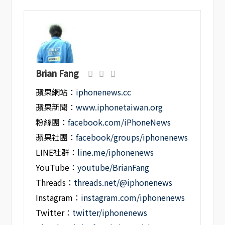
Brian Fang
蘋果網站：
iphonenews.cc
蘋果新聞：
www.iphonetaiwan.org
粉絲團：
facebook.com/iPhoneNews
蘋果社團：
facebook/groups/iphonenews
LINE社群：
line.me/iphonenews
YouTube：
youtube/BrianFang
Threads：
threads.net/@iphonenews
Instagram：
instagram.com/iphonenews
Twitter：
twitter/iphonenews