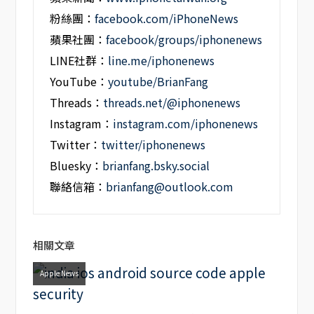
粉絲團：
facebook.com/iPhoneNews
蘋果社團：
facebook/groups/iphonenews
LINE社群：
line.me/iphonenews
YouTube：
youtube/BrianFang
Threads：
threads.net/@iphonenews
Instagram：
instagram.com/iphonenews
Twitter：
twitter/iphonenews
Bluesky：
brianfang.bsky.social
聯絡信箱：
brianfang@outlook.com
相關文章
Apple News