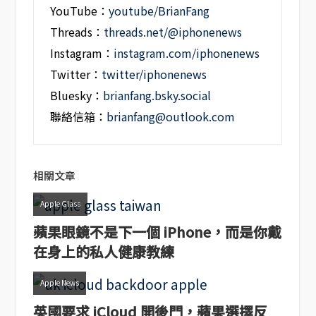
YouTube：
youtube/BrianFang
Threads：
threads.net/@iphonenews
Instagram：
instagram.com/iphonenews
Twitter：
twitter/iphonenews
Bluesky：
brianfang.bsky.social
聯絡信箱：
brianfang@outlook.com
相關文章
Apple Glass
蘋果眼鏡不是下一個 iPhone，而是你戴
在身上的私人健康教練
Apple News
英國要求 iCloud 開後門，蘋果選擇反