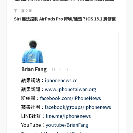
下一篇文章
Siri 無法控制 AirPods Pro 降噪/通透？iOS 15.1 將修復
Brian Fang
蘋果網站：
iphonenews.cc
蘋果新聞：
www.iphonetaiwan.org
粉絲團：
facebook.com/iPhoneNews
蘋果社團：
facebook/groups/iphonenews
LINE社群：
line.me/iphonenews
YouTube：
youtube/BrianFang