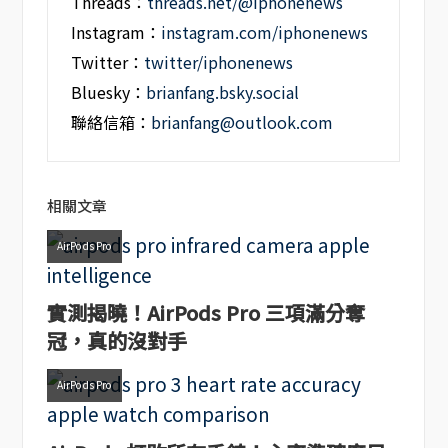
Threads：
threads.net/@iphonenews
Instagram：
instagram.com/iphonenews
Twitter：
twitter/iphonenews
Bluesky：
brianfang.bsky.social
聯絡信箱：
brianfang@outlook.com
相關文章
AirPods Pro
實測揭曉！AirPods Pro 三項滿分奪
冠，真的沒對手
AirPods Pro